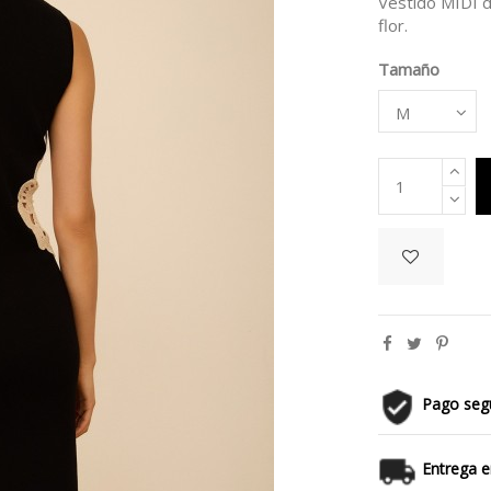
Vestido MIDI d
flor.
Tamaño
Pago seg
Entrega e