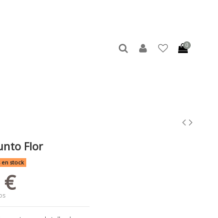
0
unto Flor
 en stock
 €
os