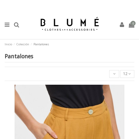
0
Inicio
Colección
Pantalones
Pantalones
12