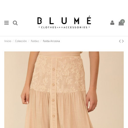
0
Inicio
Colección
Faldas
Falda Arizona